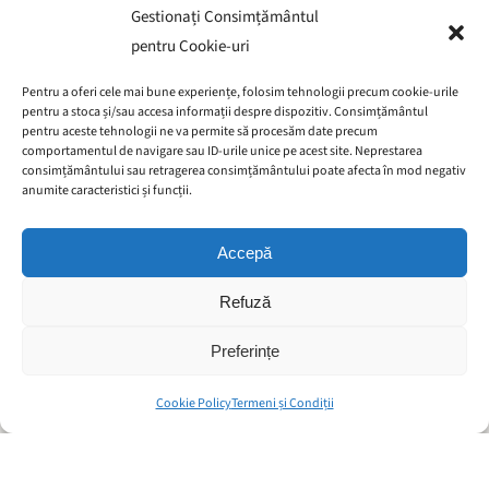
Gestionați Consimțământul
Automat de vânzare legume
pentru Cookie-uri
Automate pentru fermieri
Pentru a oferi cele mai bune experiențe, folosim tehnologii precum cookie-urile
Automatul Zetomat – Vânzare non-stop de legume proaspete
pentru a stoca și/sau accesa informații despre dispozitiv. Consimțământul
pentru aceste tehnologii ne va permite să procesăm date precum
și produse alimentare!
comportamentul de navigare sau ID-urile unice pe acest site. Neprestarea
consimțământului sau retragerea consimțământului poate afecta în mod negativ
Descoperă Zetomat, soluția inovatoare care îți permite să vinzi
anumite caracteristici și funcții.
legume proaspete și produse alimentare 24/7! Disponibil atât
ca automat inteligent, cât și în varianta compartimente
Accepă
modulare, acest sistem este ideal pentru ferme, piețe,
Refuză
producători și distribuitori care doresc să ofere clienților
acces rapid la produse alimentare esențiale, oricând.
Preferințe
Cookie Policy
Termeni și Condiții