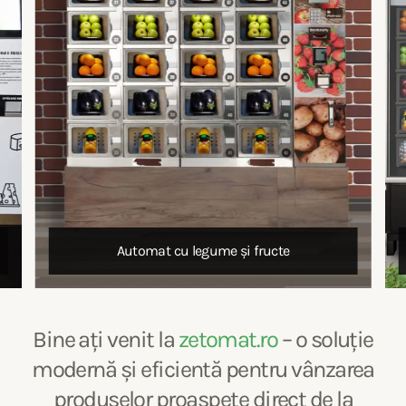
 legume și fructe
Automat cu legume ș
Bine ați venit la
zetomat.ro
– o soluție
modernă și eficientă pentru vânzarea
produselor proaspete direct de la